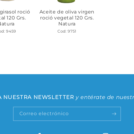
girasol roció
Aceite de oliva virgen
al 120 Grs.
roció vegetal 120 Grs.
Natura
Natura
od: 9459
Cod: 9751
 A NUESTRA NEWSLETTER
y entérate de nuest
Correo electrónico