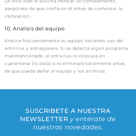
un sitio web le solicita instalar un complemento,
asegúrese de que confía en él antes de comenzar la
instalación.
10. Analisis del equipo
Analice frecuentemente su equipo haciendo uso del
antivirus y antispyware. Si se detecta algún programa
malintencionado, el antivirus lo colocará en
cuarentena (lo aísla) o lo eliminará totalmente antes
de que pueda dañar al equipo y los archivos.
SUSCRIBETE A NUESTRA
NEWSLETTER
y entérate de
nuestras novedades.