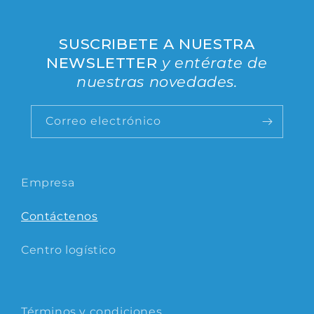
a
c
SUSCRIBETE A NUESTRA
t
NEWSLETTER
y entérate de
o
nuestras novedades.
Correo electrónico
Empresa
Contáctenos
Centro logístico
Términos y condiciones