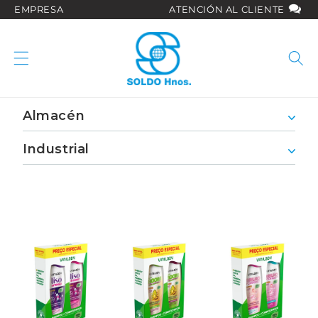
Ir
EMPRESA
ATENCIÓN AL CLIENTE
directamente
al contenido
Almacén
Industrial