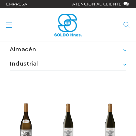
Ir
EMPRESA
ATENCIÓN AL CLIENTE
directamente
al contenido
Almacén
Industrial