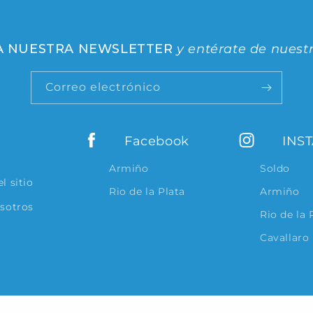
 A NUESTRA NEWSLETTER
y entérate de nuest
Correo electrónico
Facebook
INS
Armiño
Soldo
l sitio
Rio de la Plata
Armiño
osotros
Rio de la 
Cavallaro