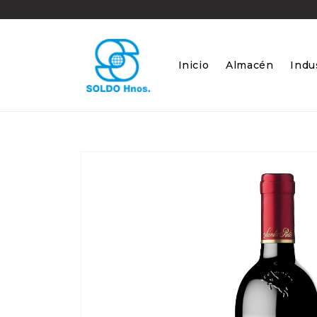
Ir
directamente
al contenido
Inicio
Almacén
Indus
Ir
directamente
a la
información
del producto