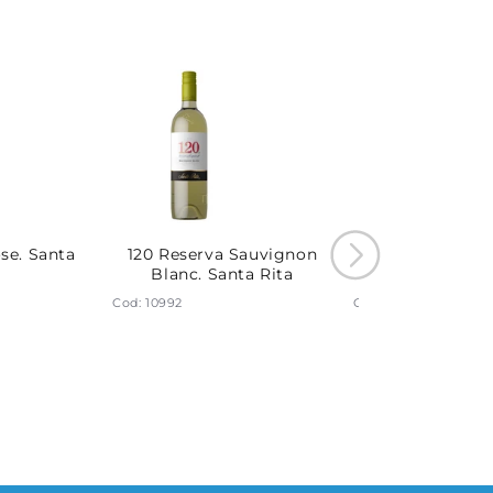
se. Santa
120 Reserva Sauvignon
Medalla Real 
Blanc. Santa Rita
Carmenere. Sa
Cod: 10992
Cod: 10985