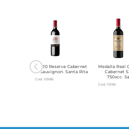
a Carmenere.
120 Reserva Cabernet
Medalla Real 
a Rita
Sauvignon. Santa Rita
Cabernet 
750xcc. S
Cod: 10986
Cod: 11096