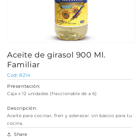
Abrir
elemento
Aceite de girasol 900 Ml.
multimedia
1
Familiar
en
una
ventana
SKU:
8214
modal
Presentación:
Caja x 12 unidades (fraccionable de a 6)
Descripción:
Aceite para cocinar, freír y aderezar. Un básico para tu
cocina.
Share