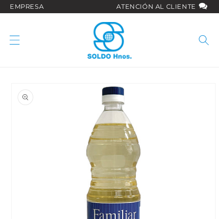
Ir
EMPRESA
ATENCIÓN AL CLIENTE
directamente
al contenido
Ir
directamente
a la
información
del producto