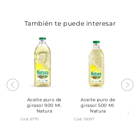
También te puede interesar
asol 5
Aceite puro de
Aceite puro de
Ac
iar
girasol 900 Ml.
girasol 500 Ml.
giras
Natura
Natura
Cod: 
Cod: 6770
Cod: 10097