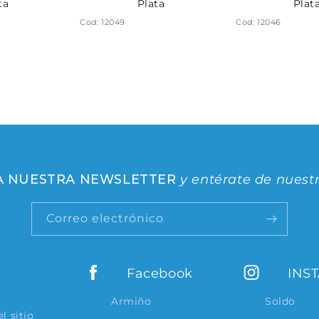
ta
Plata
Plat
Cod: 12049
Cod: 12046
 A NUESTRA NEWSLETTER
y entérate de nuest
Correo electrónico
Facebook
INS
Armiño
Soldo
l sitio