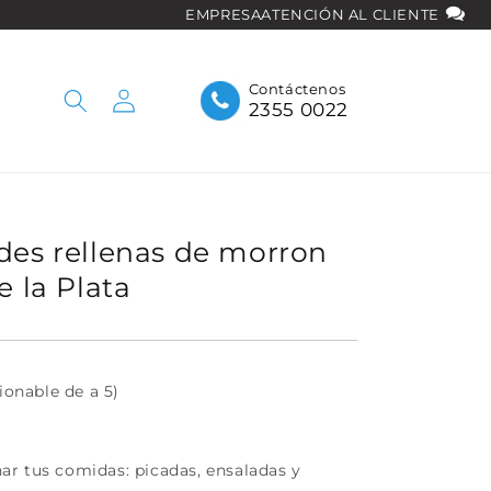
EMPRESA
ATENCIÓN AL CLIENTE
Iniciar
Contáctenos
2355 0022
sesión
des rellenas de morron
e la Plata
ionable de a 5)
r tus comidas: picadas, ensaladas y