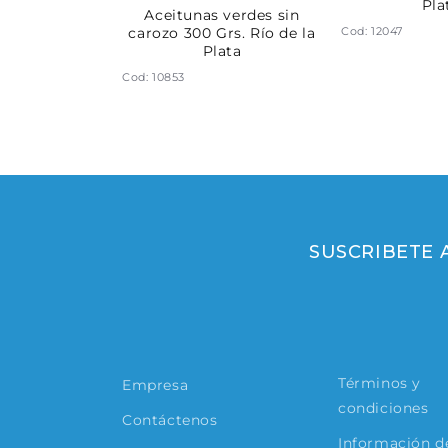
Pla
n rodajas 280
Aceitunas verdes sin
Cod: 12047
de la Plata
carozo 300 Grs. Río de la
Plata
Cod: 10853
SUSCRIBETE
Términos y
Empresa
condiciones
Contáctenos
Información de