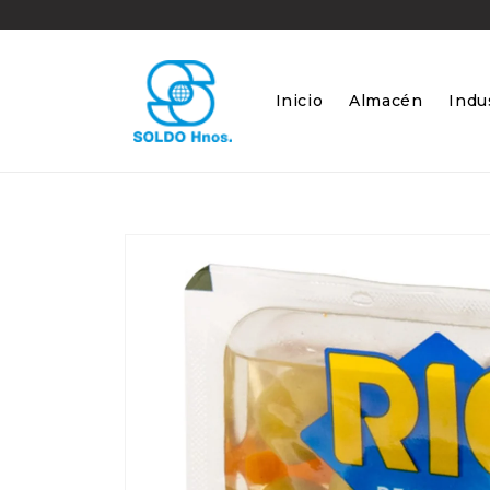
Ir
directamente
al contenido
Inicio
Almacén
Indus
Ir
directamente
a la
información
del producto