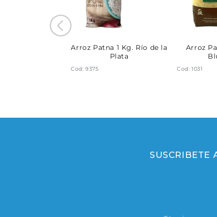
arboilled 1 Kg.
Arroz Patna 1 Kg. Río de la
Arroz Pa
lue Ville
Plata
Bl
Cod: 9375
Cod: 1031
SUSCRIBETE