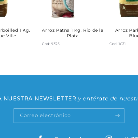
rboilled 1 Kg.
Arroz Patna 1 Kg. Río de la
Arroz Parb
ue Ville
Plata
Blue
Cod: 9375
Cod: 1031
 A NUESTRA NEWSLETTER
y entérate de nuest
Correo electrónico