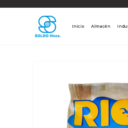
Ir
directamente
al contenido
Inicio
Almacén
Indus
Ir
directamente
a la
información
del producto