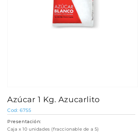
Abrir
elemento
Azúcar 1 Kg. Azucarlito
multimedia
1
en
SKU:
6755
una
ventana
Presentación:
modal
Caja x 10 unidades (fraccionable de a 5)