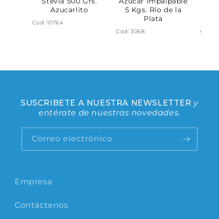
Kg.
Stevia 500 Grs.
Azucar impalpable
Azuc
to
Azucarlito
5 Kgs. Río de la
400
Plata
Cod: 10764
Cod: 3068
Cod: 1
SUSCRIBETE A NUESTRA NEWSLETTER
y
entérate de nuestras novedades.
Correo electrónico
Empresa
Contáctenos