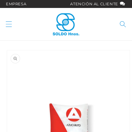
Ir
EMPRESA
ATENCIÓN AL CLIENTE
directamente
al contenido
Ir
directamente
a la
información
del producto