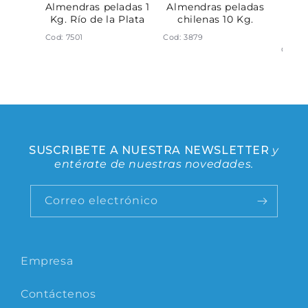
sin sal
Almendras peladas 1
Almendras peladas
Cas
o de la
Kg. Río de la Plata
chilenas 10 Kg.
con 
Cod: 7501
Cod: 3879
Cod: 6
SUSCRIBETE A NUESTRA NEWSLETTER
y
entérate de nuestras novedades.
Correo electrónico
Empresa
Contáctenos