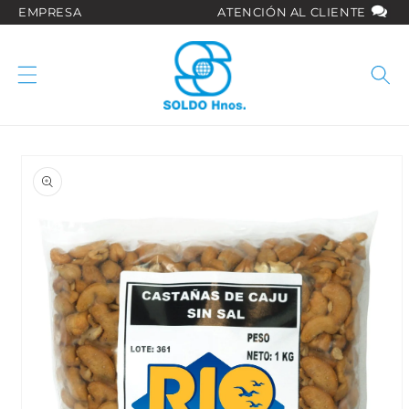
Ir
EMPRESA
ATENCIÓN AL CLIENTE
directamente
al contenido
Ir
directamente
a la
información
del producto