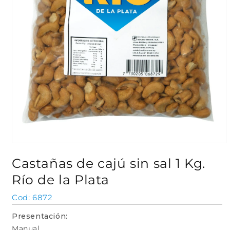
Abrir
elemento
Castañas de cajú sin sal 1 Kg.
multimedia
1
Río de la Plata
en
una
ventana
SKU:
6872
modal
Presentación:
Manual