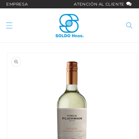
Ir
EMPRESA
ATENCIÓN AL CLIENTE
directamente
al contenido
Ir
directamente
a la
información
del producto