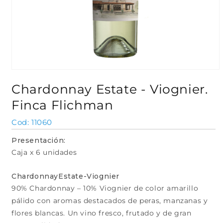
Abrir
elemento
Chardonnay Estate - Viognier.
multimedia
1
Finca Flichman
en
una
ventana
SKU:
11060
modal
Presentación:
Caja x 6 unidades
ChardonnayEstate-Viognier
90% Chardonnay – 10% Viognier de color amarillo
pálido con aromas destacados de peras, manzanas y
flores blancas. Un vino fresco, frutado y de gran