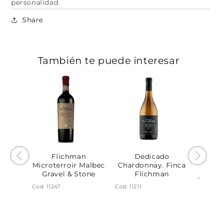
personalidad
Share
También te puede interesar
t
Flichman
Dedicado
Ded
terio.
Microterroir Malbec
Chardonnay. Finca
Fi
hman
Gravel & Stone
Flichman
Cod: 1
Cod: 11247
Cod: 11211