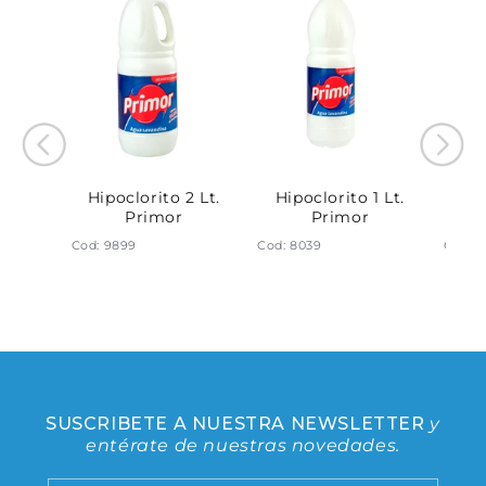
loral 1
Hipoclorito 2 Lt.
Hipoclorito 1 Lt.
Deso
or
Primor
Primor
Cod: 9899
Cod: 8039
Cod: 
SUSCRIBETE A NUESTRA NEWSLETTER
y
entérate de nuestras novedades.