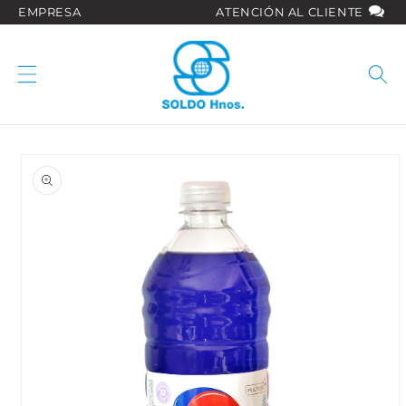
Ir
EMPRESA
ATENCIÓN AL CLIENTE
directamente
al contenido
Ir
directamente
a la
información
del producto