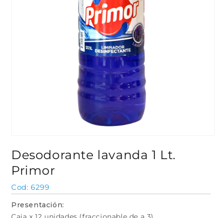
Abrir
elemento
Desodorante lavanda 1 Lt.
multimedia
1
Primor
en
una
ventana
SKU:
6299
modal
Presentación:
Caja x 12 unidades (fraccionable de a 3)