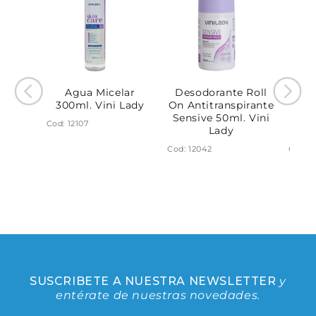
140ml.
Agua Micelar
Desodorante Roll
Des
y
300ml. Vini Lady
On Antitranspirante
On A
Sensive 50ml. Vini
Clin
Cod: 12107
Lady
Cod: 12042
Cod: 1
SUSCRIBETE A NUESTRA NEWSLETTER
y
entérate de nuestras novedades.