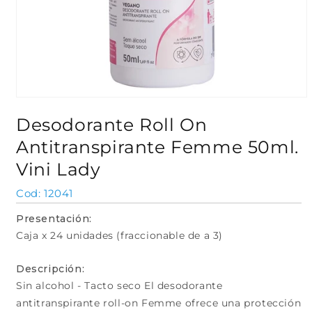
Abrir
elemento
Desodorante Roll On
multimedia
1
Antitranspirante Femme 50ml.
en
una
ventana
Vini Lady
modal
SKU:
12041
Presentación:
Caja x 24 unidades (fraccionable de a 3)
Descripción:
Sin alcohol - Tacto seco El desodorante
antitranspirante roll-on Femme ofrece una protección