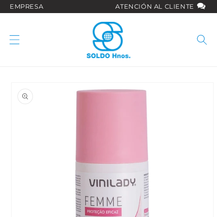
Ir
EMPRESA
ATENCIÓN AL CLIENTE
directamente
al contenido
Ir
directamente
a la
información
del producto