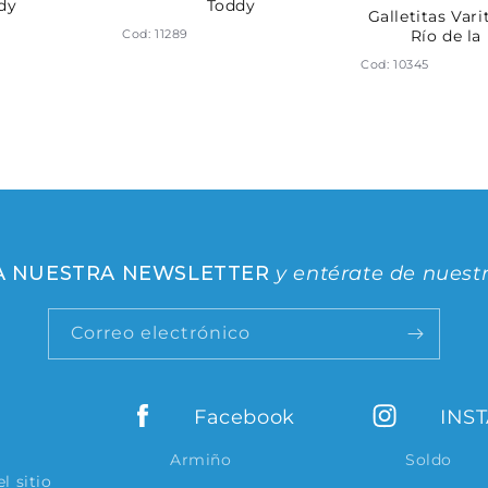
dy
Toddy
Galletitas Vari
Cod: 11289
Río de la
Cod: 10345
 A NUESTRA NEWSLETTER
y entérate de nuest
Correo electrónico
Facebook
INS
Armiño
Soldo
l sitio