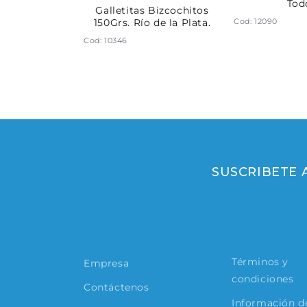
Tod
rtitas 200Grs.
Galletitas Bizcochitos
Cod: 12090
la Plata
150Grs. Río de la Plata.
Cod: 10346
SUSCRIBETE
Términos y
Empresa
condiciones
Contáctenos
Información de