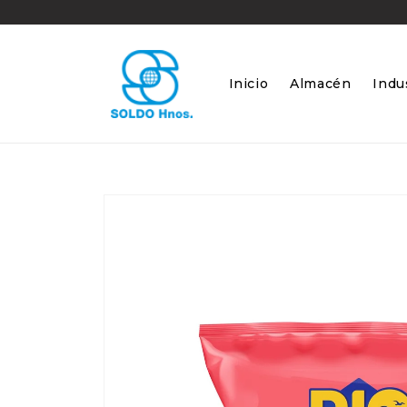
Ir
directamente
al contenido
Inicio
Almacén
Indus
Ir
directamente
a la
información
del producto