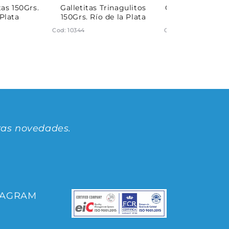
tas 150Grs.
Galletitas Trinagulitos
Galletitas Tortit
 Plata
150Grs. Río de la Plata
Río de la P
Cod: 10344
Cod: 10347
ras novedades.
TAGRAM