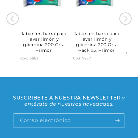
arra
Jabón en barra para
Jabón en barra para
Jabó
lavar
lavar limón y
lavar limón y
lava
 y
glicerina 200 Grs.
glicerina 200 Grs.
200 
 Grs.
Primor
Pack x5. Primor
Cod: 
Cod: 6683
Cod: 7857
SUSCRIBETE A NUESTRA NEWSLETTER
y
entérate de nuestras novedades.
Correo electrónico