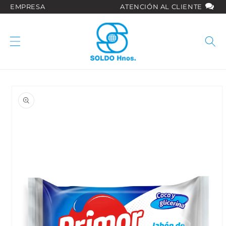
Ir
EMPRESA
ATENCIÓN AL CLIENTE
directamente
al contenido
Ir
directamente
a la
información
del producto