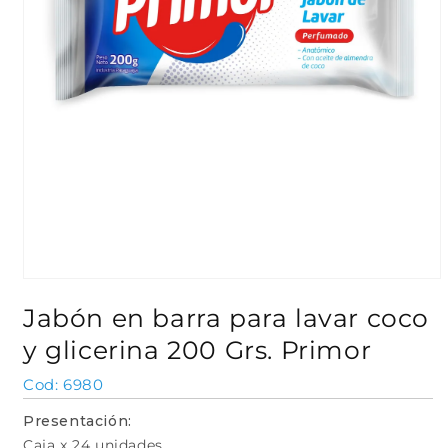
Abrir
elemento
Jabón en barra para lavar coco
multimedia
1
y glicerina 200 Grs. Primor
en
una
ventana
SKU:
6980
modal
Presentación:
Caja x 24 unidades