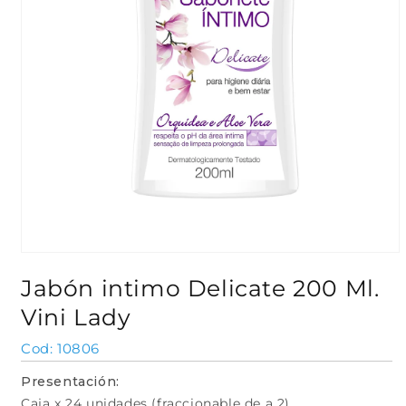
Abrir
elemento
Jabón intimo Delicate 200 Ml.
multimedia
1
Vini Lady
en
una
ventana
SKU:
10806
modal
Presentación:
Caja x 24 unidades (fraccionable de a 2)