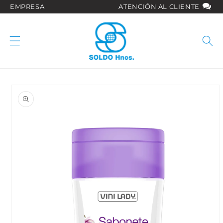
Ir
EMPRESA
ATENCIÓN AL CLIENTE
directamente
al contenido
Ir
directamente
a la
información
del producto