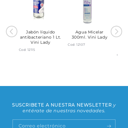
Jabón líquido
Agua Micelar
Des
antibacteriano 1 Lt.
300ml. Vini Lady
On A
Vini Lady
Sens
Cod: 12107
agia
Cod: 12115
5 Ml.
Cod: 1
y
SUSCRIBETE A NUESTRA NEWSLETTER
y
entérate de nuestras novedades.
Correo electrónico