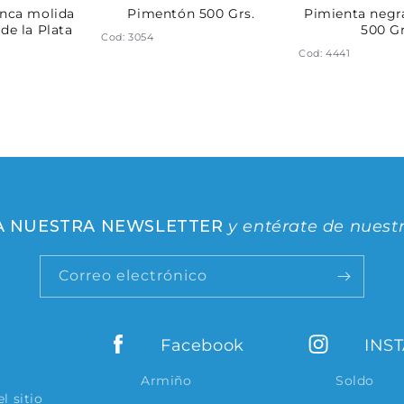
anca molida
Pimentón 500 Grs.
Pimienta negr
 de la Plata
500 Gr
Cod: 3054
Cod: 4441
 A NUESTRA NEWSLETTER
y entérate de nuest
Correo electrónico
Facebook
INS
Armiño
Soldo
l sitio