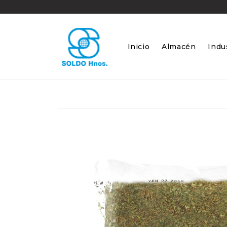
Ir
directamente
al contenido
Inicio
Almacén
Indus
Ir
directamente
a la
información
del producto