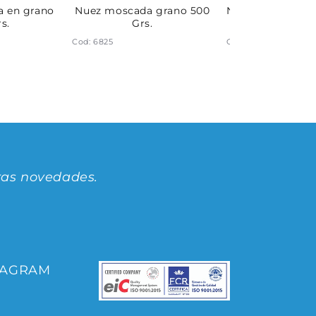
a en grano
Nuez moscada grano 500
Nuez moscada m
s.
Grs.
Grs.
Cod: 6825
Cod: 6444
ras novedades.
TAGRAM