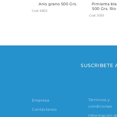
jil 500 Grs.
Anis grano 500 Grs.
Pimienta bl
500 Grs. Río
Cod: 6802
Cod: 3055
SUSCRIBETE
Términos y
Empresa
condiciones
Contáctenos
Información de