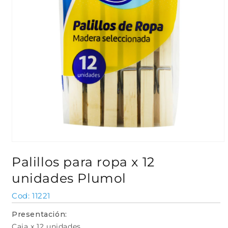
Abrir
elemento
Palillos para ropa x 12
multimedia
1
unidades Plumol
en
una
ventana
SKU:
11221
modal
Presentación:
Caja x 12 unidades