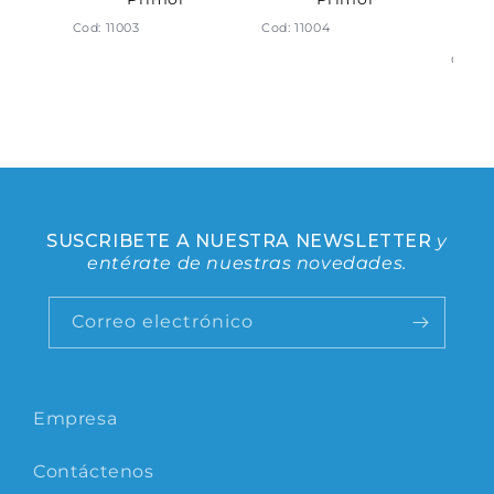
siduos
Gua
Cod: 11003
Cod: 11004
liar
XG
5cm)
Cod: 7
SUSCRIBETE A NUESTRA NEWSLETTER
y
entérate de nuestras novedades.
Correo electrónico
Empresa
Contáctenos