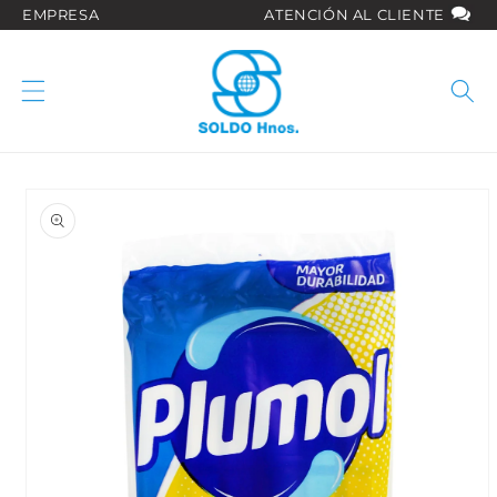
Ir
EMPRESA
ATENCIÓN AL CLIENTE
directamente
al contenido
Ir
directamente
a la
información
del producto