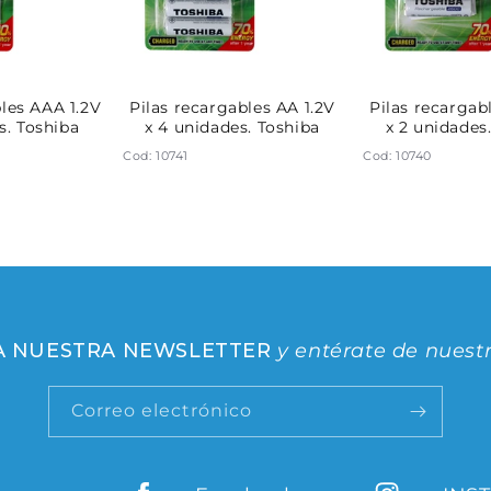
bles AAA 1.2V
Pilas recargables AA 1.2V
Pilas recargab
s. Toshiba
x 4 unidades. Toshiba
x 2 unidades
Cod: 10741
Cod: 10740
 A NUESTRA NEWSLETTER
y entérate de nuest
Correo electrónico