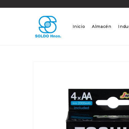
Ir
directamente
al contenido
Inicio
Almacén
Indus
Ir
directamente
a la
información
del producto