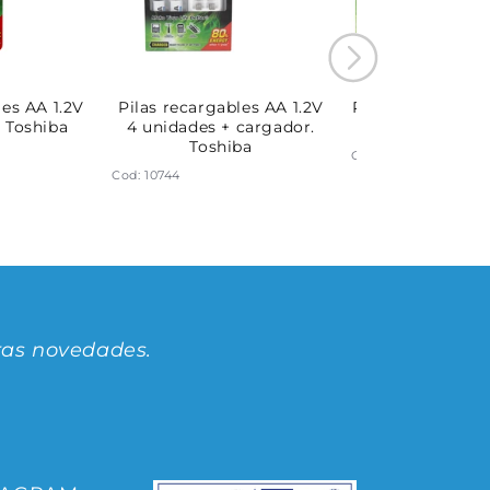
les AA 1.2V
Pilas recargables AA 1.2V
Pilas recargable
. Toshiba
4 unidades + cargador.
x 4 unidades. 
Toshiba
Cod: 10743
Cod: 10744
ras novedades.