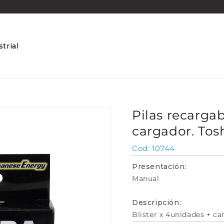
trial
Pilas recarga
cargador. Tos
SKU:
10744
Presentación:
Manual
Descripción:
Blister x 4unidades + c