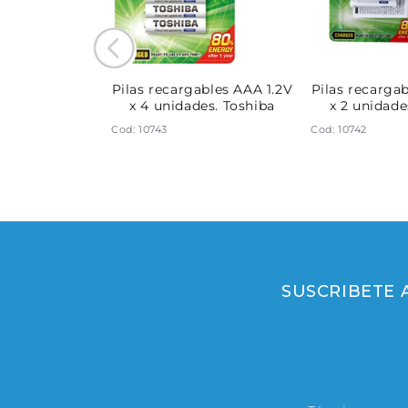
ables AA 1.2V
Pilas recargables AAA 1.2V
Pilas recarga
 + cargador.
x 4 unidades. Toshiba
x 2 unidade
hiba
Cod: 10743
Cod: 10742
SUSCRIBETE