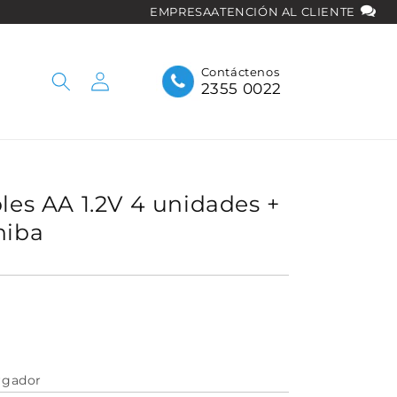
EMPRESA
ATENCIÓN AL CLIENTE
Iniciar
Contáctenos
2355 0022
sesión
bles AA 1.2V 4 unidades +
hiba
argador