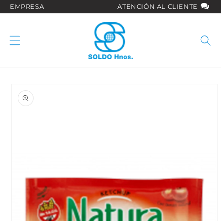
Ir
EMPRESA
ATENCIÓN AL CLIENTE
directamente
al contenido
Ir
directamente
a la
información
del producto