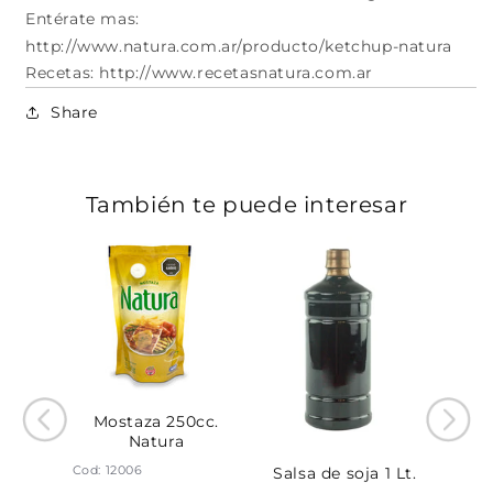
Entérate mas:
http://www.natura.com.ar/producto/ketchup-natura
Recetas: http://www.recetasnatura.com.ar
Share
También te puede interesar
Mostaza 250cc.
Natura
Cod: 12006
achet
Salsa de soja 1 Lt.
S
atura
sach