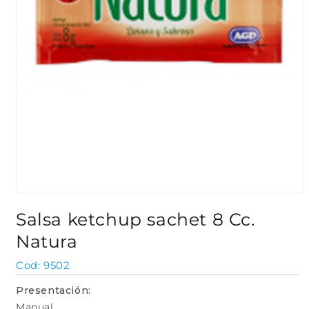
Abrir
elemento
Salsa ketchup sachet 8 Cc.
multimedia
1
Natura
en
una
ventana
SKU:
9502
modal
Presentación:
Manual