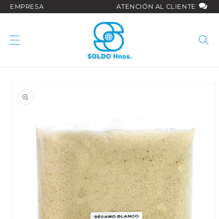
Ir
EMPRESA
ATENCIÓN AL CLIENTE
directamente
al contenido
Ir
directamente
a la
información
del producto