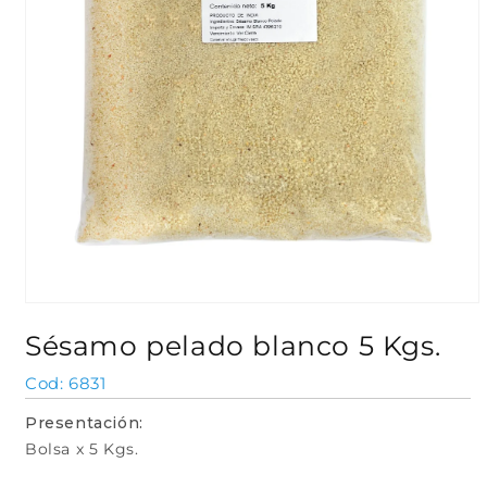
Abrir
elemento
Sésamo pelado blanco 5 Kgs.
multimedia
1
en
SKU:
6831
una
ventana
Presentación:
modal
Bolsa x 5 Kgs.