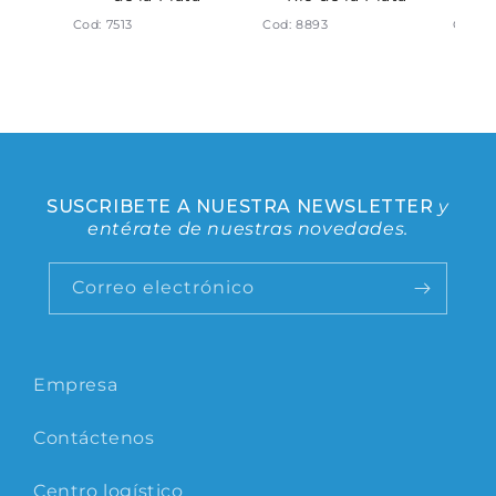
Cod: 7513
Cod: 8893
Cod: 
SUSCRIBETE A NUESTRA NEWSLETTER
y
entérate de nuestras novedades.
Correo electrónico
Empresa
Contáctenos
Centro logístico