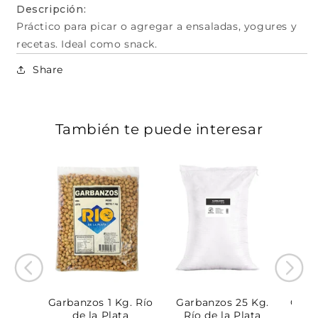
Descripción:
Práctico para picar o agregar a ensaladas, yogures y
recetas. Ideal como snack.
Share
También te puede interesar
utilla
Garbanzos 1 Kg. Río
Garbanzos 25 Kg.
Garb
de la
de la Plata
Río de la Plata