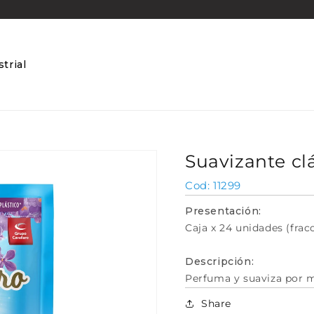
trial
Suavizante cl
SKU:
11299
Presentación:
Caja x 24 unidades (frac
Descripción:
Perfuma y suaviza por 
Share