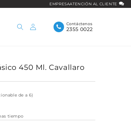
EMPRESA
ATENCIÓN AL CLIENTE
Iniciar
Contáctenos
2355 0022
sesión
ásico 450 Ml. Cavallaro
cionable de a 6)
mas tiempo