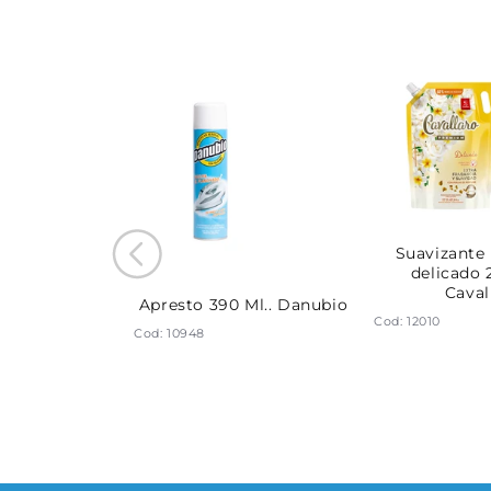
lásic 900 Ml.
Suavizant
alaro
delicado 
Caval
Apresto 390 Ml.. Danubio
Cod: 12010
Cod: 10948