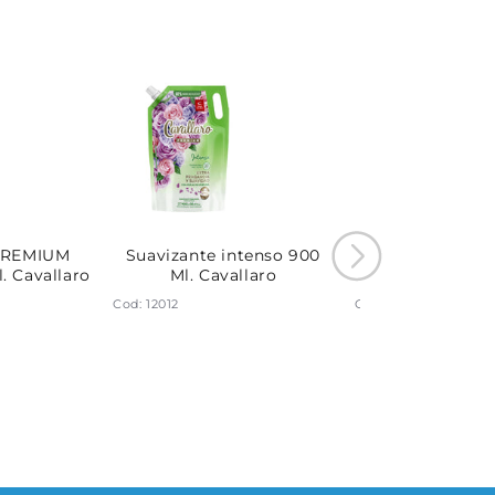
 PREMIUM
Suavizante intenso 900
Suavizante int
. Cavallaro
Ml. Cavallaro
Ml. Cavall
Cod: 12012
Cod: 11328