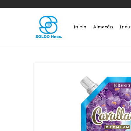
Ir
directamente
al contenido
Inicio
Almacén
Indus
Ir
directamente
a la
información
del producto