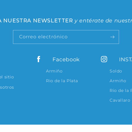
 A NUESTRA NEWSLETTER
y entérate de nuest
Correo electrónico
Facebook
INS
Armiño
Soldo
l sitio
Rio de la Plata
Armiño
osotros
Rio de la 
Cavallaro