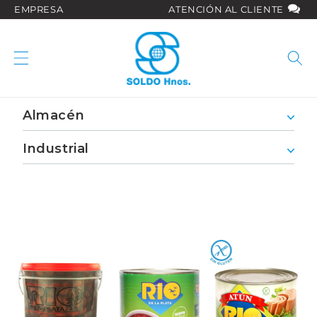
Ir
EMPRESA
ATENCIÓN AL CLIENTE
directamente
al contenido
Almacén
Industrial