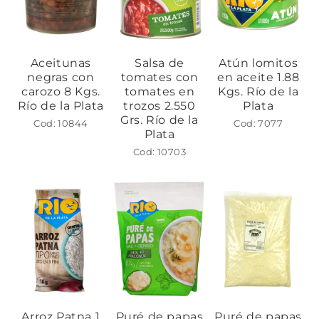
Aceitunas
Salsa de
Atún lomitos
negras con
tomates con
en aceite 1.88
carozo 8 Kgs.
tomates en
Kgs. Río de la
Río de la Plata
trozos 2.550
Plata
Grs. Río de la
Cod: 10844
Cod: 7077
Plata
Cod: 10703
Arroz Patna 1
Puré de papas
Puré de papas