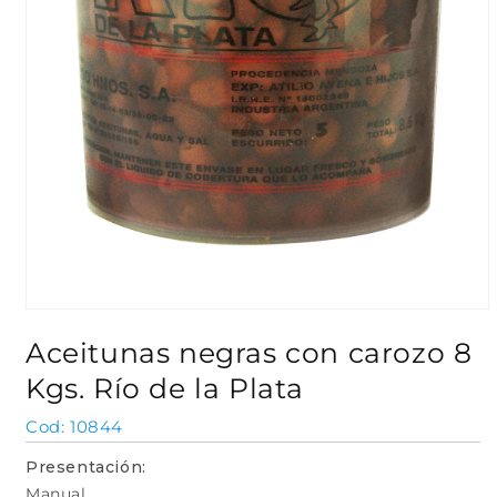
Abrir
elemento
Aceitunas negras con carozo 8
multimedia
1
Kgs. Río de la Plata
en
una
ventana
SKU:
10844
modal
Presentación:
Manual