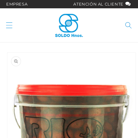
Ir
EMPRESA
ATENCIÓN AL CLIENTE
directamente
al contenido
Ir
directamente
a la
información
del producto