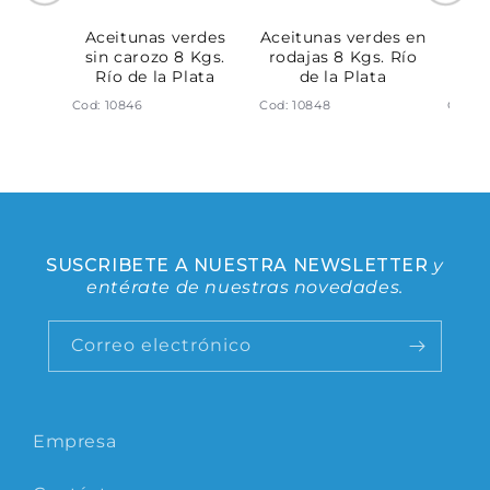
rano
Aceitunas verdes
Aceitunas verdes en
Ace
 de la
sin carozo 8 Kgs.
rodajas 8 Kgs. Río
con
Río de la Plata
de la Plata
Rí
Cod: 10846
Cod: 10848
Cod: 1
SUSCRIBETE A NUESTRA NEWSLETTER
y
entérate de nuestras novedades.
Correo electrónico
Empresa