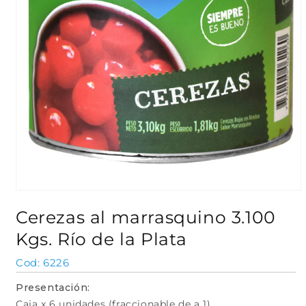
Abrir
elemento
Cerezas al marrasquino 3.100
multimedia
1
Kgs. Río de la Plata
en
una
ventana
SKU:
6226
modal
Presentación:
Caja x 6 unidades (fraccionable de a 1)