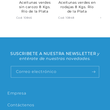
rano
Aceitunas verdes
Aceitunas verdes en
Ace
 de la
sin carozo 8 Kgs.
rodajas 8 Kgs. Río
con
Río de la Plata
de la Plata
Rí
Cod: 10846
Cod: 10848
Cod: 1
SUSCRIBETE A NUESTRA NEWSLETTER
y
entérate de nuestras novedades.
Correo electrónico
Empresa
Contáctenos