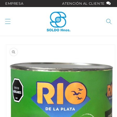
Ir
EMPRESA
ATENCIÓN AL CLIENTE
directamente
al contenido
Ir
directamente
a la
información
del producto