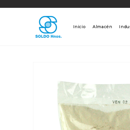
Ir
directamente
al contenido
Inicio
Almacén
Indus
Ir
directamente
a la
información
del producto