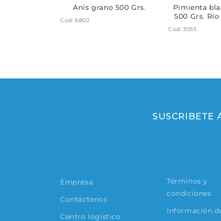
jil 500 Grs.
Anis grano 500 Grs.
Pimienta bl
500 Grs. Río
Cod: 6802
Cod: 3055
SUSCRIBETE
Términos y
Empresa
condiciones
Contáctenos
Información de
Centro logístico