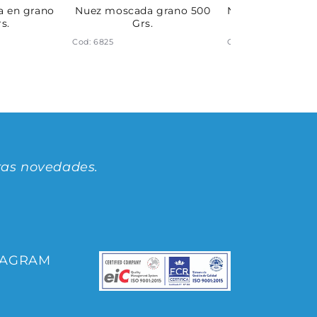
a en grano
Nuez moscada grano 500
Nuez moscada m
s.
Grs.
Grs.
Cod: 6825
Cod: 6444
ras novedades.
TAGRAM