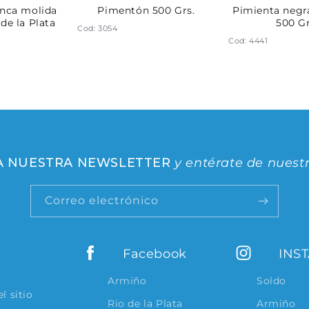
anca molida
Pimentón 500 Grs.
Pimienta negr
 de la Plata
500 Gr
Cod: 3054
Cod: 4441
 A NUESTRA NEWSLETTER
y entérate de nuest
Correo electrónico
Facebook
INS
Armiño
Soldo
l sitio
Rio de la Plata
Armiño