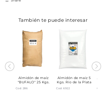
Share
También te puede interesar
ntanea
Almidón de maíz
Almidón de maiz 5
Almi
a Plata
"BUFALO" 25 Kgs.
Kgs. Río de la Plata
Cod: 286
Cod: 6922
Cod: 