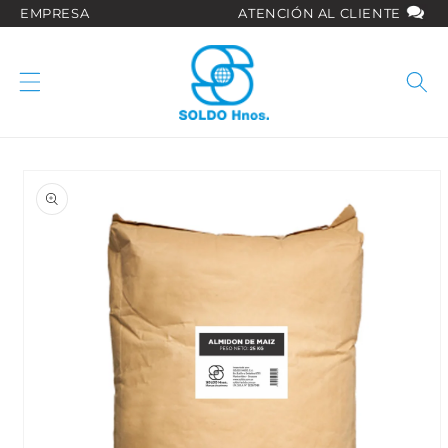
Ir
EMPRESA
ATENCIÓN AL CLIENTE
directamente
al contenido
Ir
directamente
a la
información
del producto