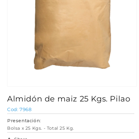
Abrir
elemento
Almidón de maiz 25 Kgs. Pilao
multimedia
1
en
SKU:
7968
una
ventana
Presentación:
modal
Bolsa x 25 Kgs. - Total 25 Kg.