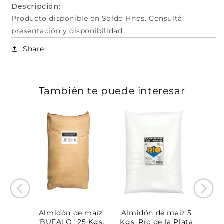
Descripción:
Producto disponible en Soldo Hnos. Consultá
presentación y disponibilidad.
Share
También te puede interesar
ntanea
Almidón de maíz
Almidón de maiz 5
Almi
a Plata
"BUFALO" 25 Kgs.
Kgs. Río de la Plata