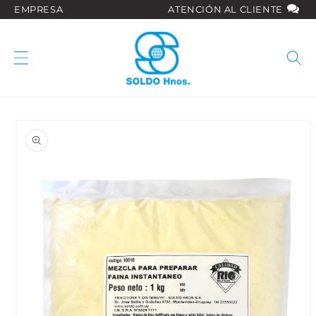
Ir
EMPRESA
ATENCIÓN AL CLIENTE
directamente
al contenido
Ir
directamente
a la
información
del producto