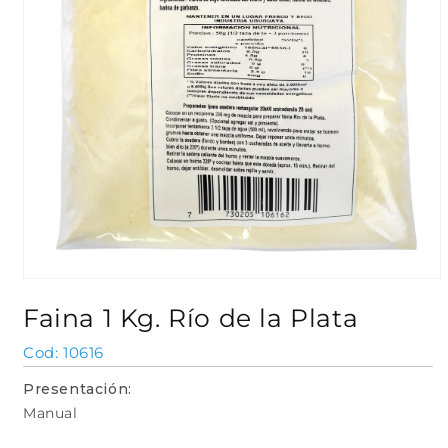
Abrir
elemento
Faina 1 Kg. Río de la Plata
multimedia
1
en
SKU:
10616
una
ventana
Presentación:
modal
Manual