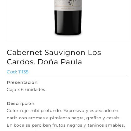
Abrir
elemento
Cabernet Sauvignon Los
multimedia
1
Cardos. Doña Paula
en
una
ventana
SKU:
11138
modal
Presentación:
Caja x 6 unidades
Descripción:
Color rojo rubí profundo. Expresivo y especiado en
nariz con aromas a pimienta negra, grafito y cassis.
En boca se perciben frutos negros y taninos amables.