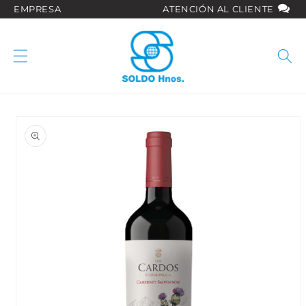
Ir
EMPRESA
ATENCIÓN AL CLIENTE
directamente
al contenido
Ir
directamente
a la
información
del producto