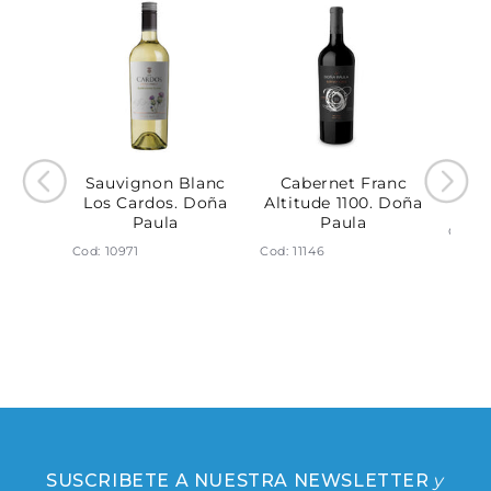
uvia.
Sauvignon Blanc
Cabernet Franc
Pino
la
Los Cardos. Doña
Altitude 1100. Doña
Paula
Paula
Cod: 1
Cod: 10971
Cod: 11146
SUSCRIBETE A NUESTRA NEWSLETTER
y