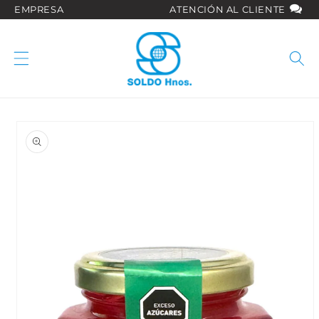
Ir
EMPRESA
ATENCIÓN AL CLIENTE
directamente
al contenido
Ir
directamente
a la
información
del producto