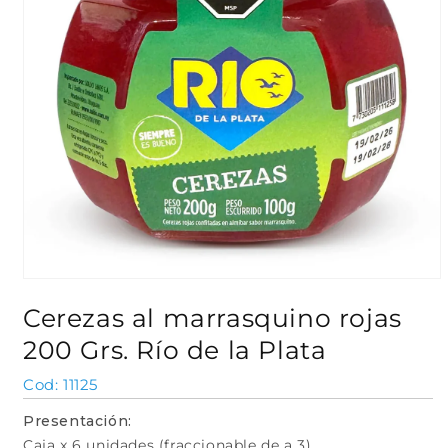
Abrir
elemento
Cerezas al marrasquino rojas
multimedia
1
200 Grs. Río de la Plata
en
una
ventana
SKU:
11125
modal
Presentación:
Caja x 6 unidades (fraccionable de a 3)