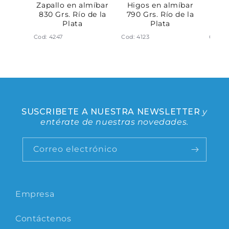
míbar
Zapallo en almíbar
Higos en almíbar
Per
eal
830 Grs. Río de la
790 Grs. Río de la
820
Plata
Plata
Cod: 4247
Cod: 4123
Cod: 7
SUSCRIBETE A NUESTRA NEWSLETTER
y
entérate de nuestras novedades.
Correo electrónico
Empresa
Contáctenos