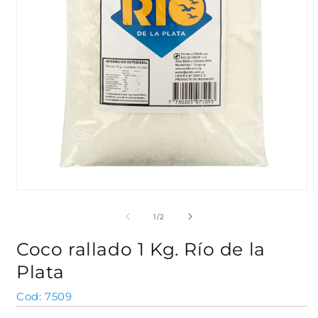
Abrir
A
elemento
e
multimedia
m
de
1
/
2
1
2
en
e
Coco rallado 1 Kg. Río de la
una
u
ventana
v
Plata
modal
m
SKU:
7509