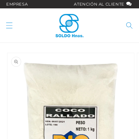
Ir
EMPRESA
ATENCIÓN AL CLIENTE
directamente
al contenido
Ir
directamente
a la
información
del producto