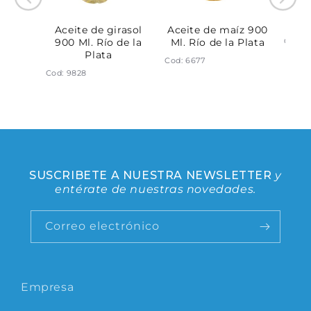
30Grs.
virge
lata
Aceite de girasol
Aceite de maíz 900
Cod: 9
900 Ml. Río de la
Ml. Río de la Plata
Plata
Cod: 6677
Cod: 9828
SUSCRIBETE A NUESTRA NEWSLETTER
y
entérate de nuestras novedades.
Correo electrónico
Empresa