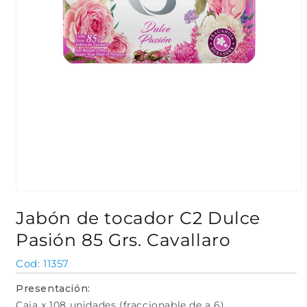
Abrir
elemento
Jabón de tocador C2 Dulce
multimedia
1
Pasión 85 Grs. Cavallaro
en
una
ventana
SKU:
11357
modal
Presentación:
Caja x 108 unidades (fraccionable de a 6)