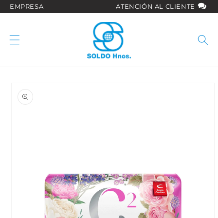
Ir
EMPRESA
ATENCIÓN AL CLIENTE
directamente
al contenido
Ir
directamente
a la
información
del producto