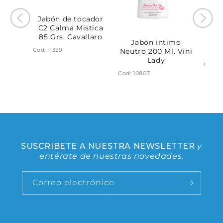
Jabón de tocador
C2 Calma Mistica
85 Grs. Cavallaro
cador
Jabón intimo
Jabó
Cod: 11359
frutos
Neutro 200 Ml. Vini
200
x3 240
Lady
Cod: 1
laro
Cod: 10807
SUSCRIBETE A NUESTRA NEWSLETTER
y
entérate de nuestras novedades.
Correo electrónico