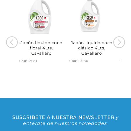
Jabón liquido coco
Jabón liquido coco
Jabo
floral 4Lts.
clásico 4Lts.
cl
Cavallaro
Cavallaro
ido
Cod: 12081
Cod: 12080
Cod: 1
s.
le
SUSCRIBETE A NUESTRA NEWSLETTER
y
entérate de nuestras novedades.