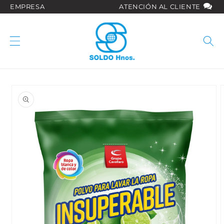
Ir
EMPRESA
ATENCIÓN AL CLIENTE
directamente
al contenido
Ir
directamente
a la
información
del producto