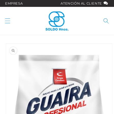
Ir
EMPRESA
ATENCIÓN AL CLIENTE
directamente
al contenido
Ir
directamente
a la
información
del producto