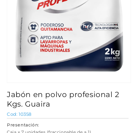
Abrir
elemento
Jabón en polvo profesional 2
multimedia
1
Kgs. Guaira
en
una
ventana
SKU:
10358
modal
Presentación:
Caja x 7 unidades (fraccionable de a 1)