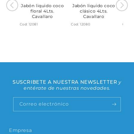
Jabón liquido coco
Jabón liquido coco
Jabo
floral 4Lts.
clásico 4Lts.
cl
Cavallaro
Cavallaro
ido
Cod: 12081
Cod: 12080
Cod: 1
s.
le
SUSCRIBETE A NUESTRA NEWSLETTER
y
entérate de nuestras novedades.
Correo electrónico
Empresa