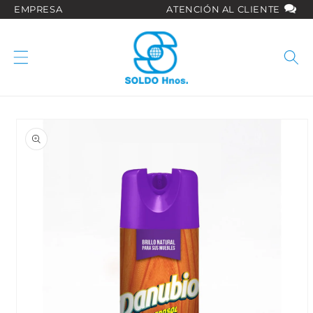
Ir
EMPRESA
ATENCIÓN AL CLIENTE
directamente
al contenido
Ir
directamente
a la
información
del producto