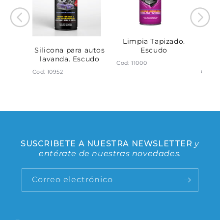
bles
Limpia Tapizado.
Lu
 Ml.
Escudo
Ori
Silicona para autos
o
lavanda. Escudo
Cod: 11000
Cod: 1
Cod: 10952
SUSCRIBETE A NUESTRA NEWSLETTER
y
entérate de nuestras novedades.
Correo electrónico