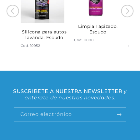
bles
Limpia Tapizado.
Lu
 Ml.
Escudo
Ori
Silicona para autos
o
lavanda. Escudo
Cod: 11000
Cod: 1
Cod: 10952
SUSCRIBETE A NUESTRA NEWSLETTER
y
entérate de nuestras novedades.
Correo electrónico