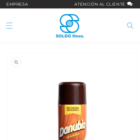
Ir
EMPRESA
ATENCIÓN AL CLIENTE
directamente
al contenido
Ir
directamente
a la
información
del producto