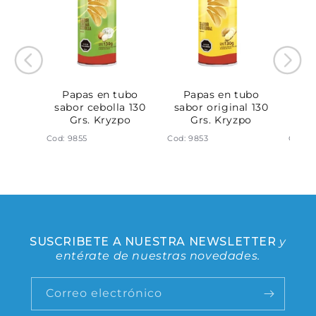
0 Grs.
Papas en tubo
Papas en tubo
Pa
lata
sabor cebolla 130
sabor original 130
sa
Grs. Kryzpo
Grs. Kryzpo
Cod: 9855
Cod: 9853
Cod: 
SUSCRIBETE A NUESTRA NEWSLETTER
y
entérate de nuestras novedades.
Correo electrónico