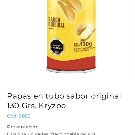
Abrir
elemento
Papas en tubo sabor original
multimedia
1
130 Grs. Kryzpo
en
una
ventana
SKU:
9853
modal
Presentación:
Caja x 14 unidades (fraccionable de a 7)