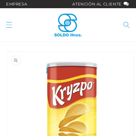
Ir
EMPRESA
ATENCIÓN AL CLIENTE
directamente
al contenido
Ir
directamente
a la
información
del producto