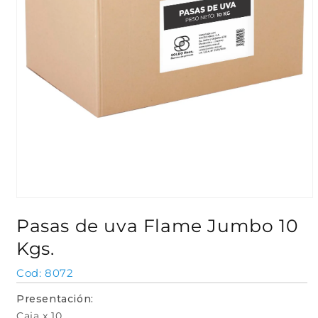
Abrir
elemento
Pasas de uva Flame Jumbo 10
multimedia
1
Kgs.
en
una
ventana
SKU:
8072
modal
Presentación:
Caja x 10