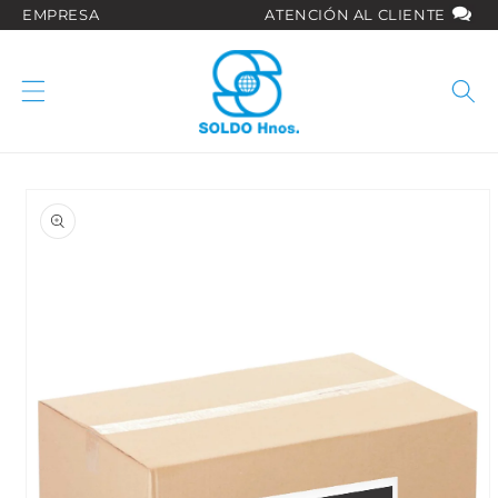
Ir
EMPRESA
ATENCIÓN AL CLIENTE
directamente
al contenido
Ir
directamente
a la
información
del producto