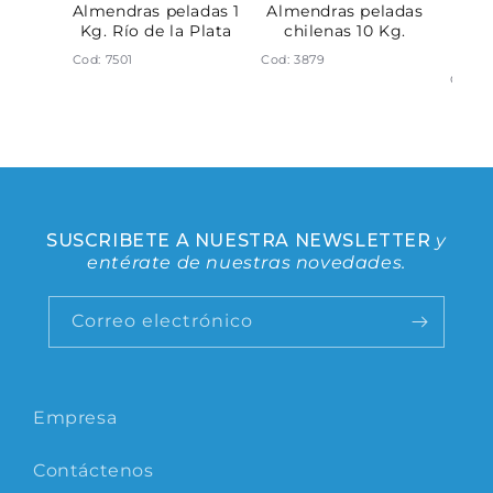
sin sal
Almendras peladas 1
Almendras peladas
Cas
o de la
Kg. Río de la Plata
chilenas 10 Kg.
con 
Cod: 7501
Cod: 3879
Cod: 6
SUSCRIBETE A NUESTRA NEWSLETTER
y
entérate de nuestras novedades.
Correo electrónico
Empresa
Contáctenos