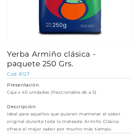
Abrir
elemento
Yerba Armiño clásica -
multimedia
1
paquete 250 Grs.
en
una
ventana
SKU:
8127
modal
Presentación:
Caja x 40 unidades (fraccionable de a 5)
Descripción:
Ideal para aquellos que quieren mantener el sabor
original durante toda la mateada. Armiño Clásica
ofrece el mejor sabor por mucho más tiempo.