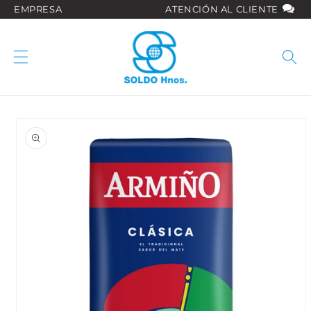
Ir
EMPRESA
ATENCIÓN AL CLIENTE
directamente
al contenido
Ir
directamente
a la
información
del producto