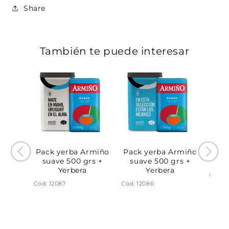
Share
También te puede interesar
Pack yerba Armiño
Pack yerba Armiño
 suave
Y
suave 500 grs +
suave 500 grs +
.
comp
Yerbera
Yerbera
Cod: 6
Cod: 12087
Cod: 12086