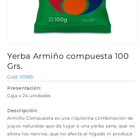
Abrir
elemento
Yerba Armiño compuesta 100
multimedia
1
Grs.
en
una
ventana
SKU:
10365
modal
Presentación:
Caja x 24 unidades
Descripción:
Armiño Compuesta es una riquísima combinación de
yuyos naturales que da lugar a una yerba sana, que no
altera los nervios, que no afecta al hígado ni produce