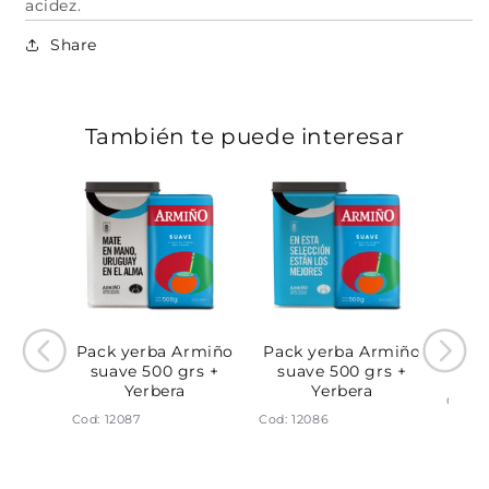
acidez.
Share
También te puede interesar
Pack yerba Armiño
Pack yerba Armiño
 suave
Y
suave 500 grs +
suave 500 grs +
.
comp
Yerbera
Yerbera
Cod: 6
Cod: 12087
Cod: 12086