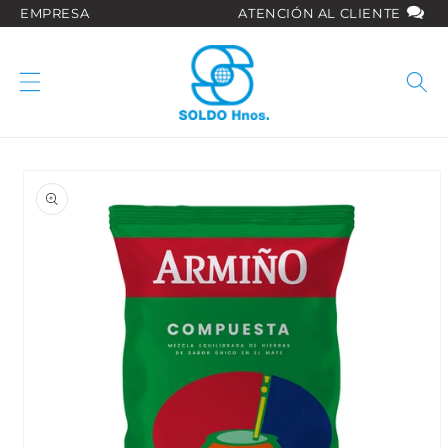
Ir
EMPRESA
ATENCIÓN AL CLIENTE
directamente
al contenido
Ir
directamente
a la
información
del producto