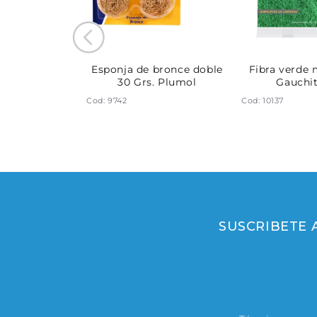
rada Plumol
Esponja de bronce doble
Fibra verde 
30 Grs. Plumol
Gauchi
Cod: 9742
Cod: 10137
SUSCRIBETE