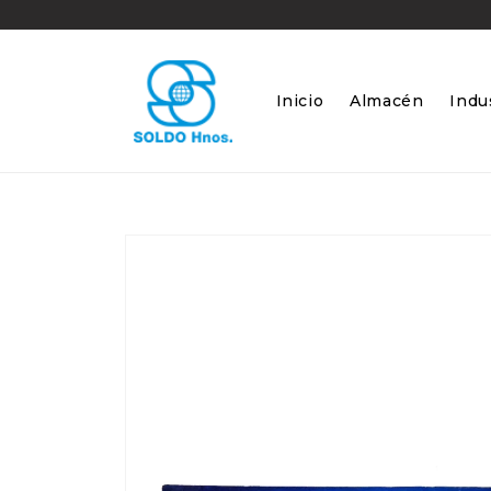
Ir
directamente
al contenido
Inicio
Almacén
Indus
Ir
directamente
a la
información
del producto