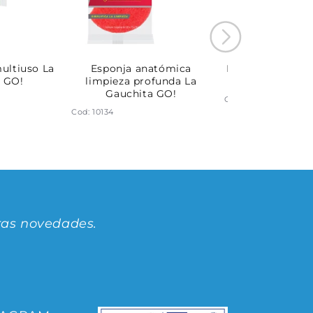
ultiuso La
Esponja anatómica
Esponja a cuadr
 GO!
limpieza profunda La
La Gauchit
Gauchita GO!
Cod: 10142
Cod: 10134
ras novedades.