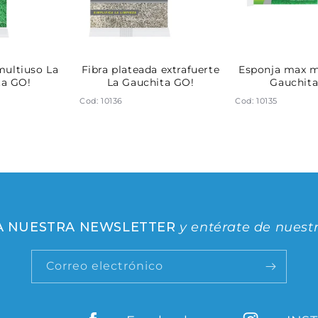
multiuso La
Fibra plateada extrafuerte
Esponja max m
ta GO!
La Gauchita GO!
Gauchita
Cod: 10136
Cod: 10135
 A NUESTRA NEWSLETTER
y entérate de nuest
Correo electrónico