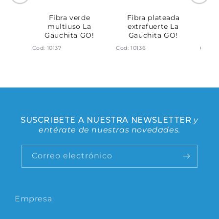
ronce
Fibra verde
Fibra plateada
E
rs.
multiuso La
extrafuerte La
Gauchita GO!
Gauchita GO!
G
Cod: 10137
Cod: 10136
Cod: 1
SUSCRIBETE A NUESTRA NEWSLETTER
y
entérate de nuestras novedades.
Correo electrónico
Empresa