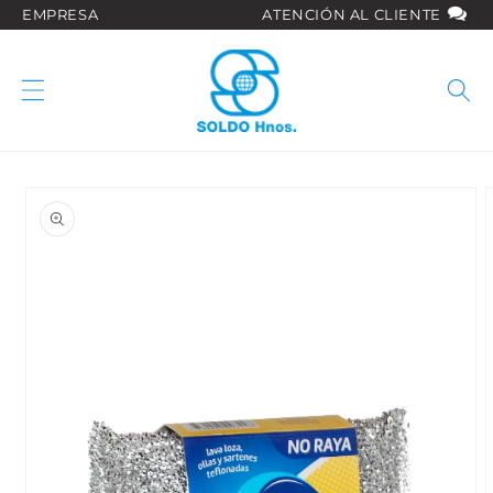
Ir
EMPRESA
ATENCIÓN AL CLIENTE
directamente
al contenido
Ir
directamente
a la
información
del producto