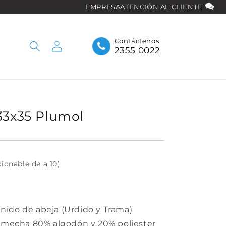
EMPRESA
ATENCIÓN AL CLIENTE
Iniciar
Contáctenos
2355 0022
sesión
33x35 Plumol
cionable de a 10)
 nido de abeja (Urdido y Trama)
mecha 80% algodón y 20% poliester