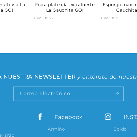
multiuso La
Fibra plateada extrafuerte
Esponja max m
ta GO!
La Gauchita GO!
Gauchita
Cod: 10136
Cod: 10135
 A NUESTRA NEWSLETTER
y entérate de nuest
Correo electrónico
Facebook
INS
Armiño
Soldo
l sitio