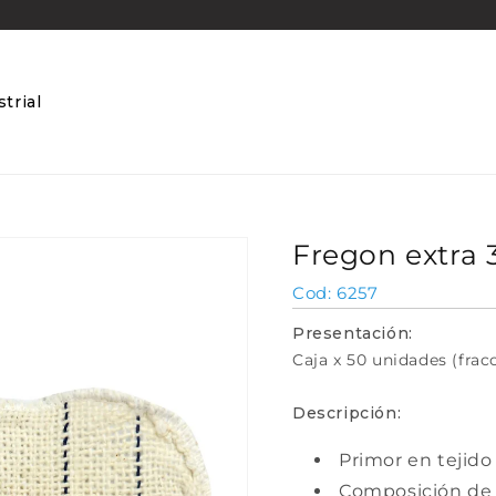
trial
Fregon extra 
SKU:
6257
Presentación:
Caja x 50 unidades (frac
Descripción:
Primor en tejido
Composición de 