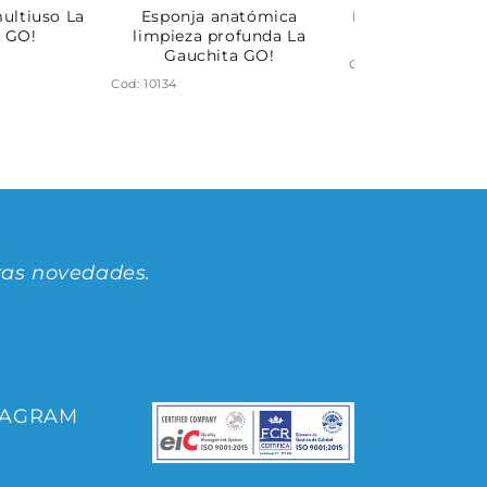
ultiuso La
Esponja anatómica
Esponja a cuadr
 GO!
limpieza profunda La
La Gauchit
Gauchita GO!
Cod: 10142
Cod: 10134
ras novedades.
TAGRAM