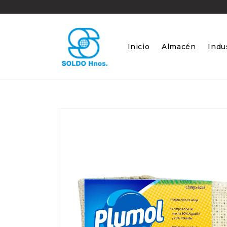
Ir
directamente
al contenido
Inicio
Almacén
Indus
Ir
directamente
a la
información
del producto