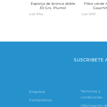
rada Plumol
Esponja de bronce doble
Fibra verde 
30 Grs. Plumol
Gauchi
Cod: 9742
Cod: 10137
SUSCRIBETE
Términos y
Empresa
condiciones
Contáctenos
Información de