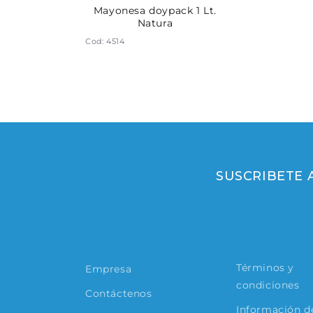
doypack 250
Mayonesa doypack 1 Lt.
ayoliva
Natura
Cod: 4514
SUSCRIBETE
Términos y
Empresa
condiciones
Contáctenos
Información de