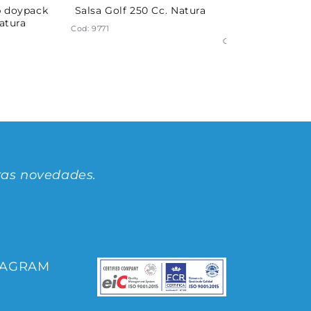
p doypack
Salsa Golf 250 Cc. Natura
Mayonesa sache
atura
Grs. Mayo
Cod: 9771
Cod: 6384
ras novedades.
TAGRAM