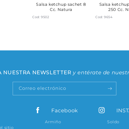
Salsa ketchup sachet 8
Salsa ketchu
Cc. Natura
250 Cc. N
Cod: 9502
Cod: 9654
 A NUESTRA NEWSLETTER
y entérate de nuest
Correo electrónico
Facebook
INS
Armiño
Soldo
l sitio