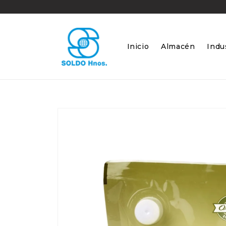
Ir
directamente
al contenido
Inicio
Almacén
Indus
Ir
directamente
a la
información
del producto