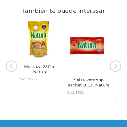
También te puede interesar
Mostaza 250cc.
Natura
Cod: 12006
ypack
Salsa ketchup
S
ra
sachet 8 Cc. Natura
do
Cod: 9502
Cod: 