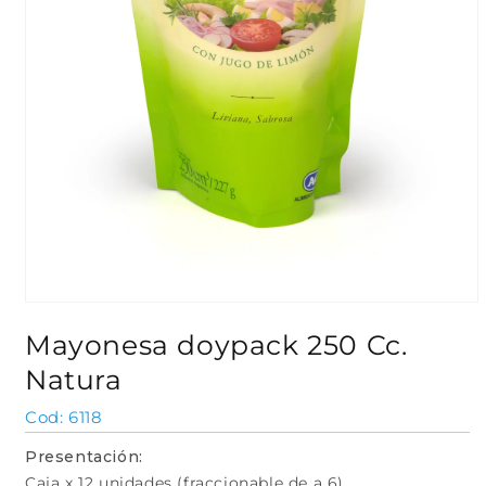
Abrir
elemento
Mayonesa doypack 250 Cc.
multimedia
1
Natura
en
una
ventana
SKU:
6118
modal
Presentación:
Caja x 12 unidades (fraccionable de a 6)