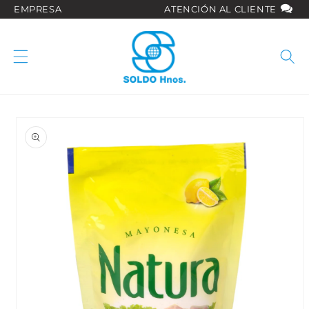
Ir
EMPRESA
ATENCIÓN AL CLIENTE
directamente
al contenido
Ir
directamente
a la
información
del producto