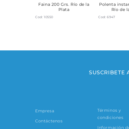
antanea 1 Kg.
Faina 200 Grs. Río de la
Polenta insta
la Plata
Plata
Río de l
Cod: 10550
Cod: 6947
SUSCRIBETE
Términos y
Empresa
condiciones
Contáctenos
Información de