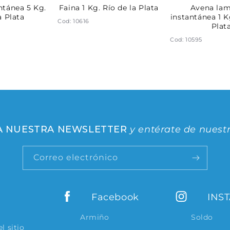
ntánea 5 Kg.
Faina 1 Kg. Río de la Plata
Avena la
a Plata
instantánea 1 K
Cod: 10616
Plat
Cod: 10595
 A NUESTRA NEWSLETTER
y entérate de nuest
Correo electrónico
Facebook
INS
Armiño
Soldo
l sitio