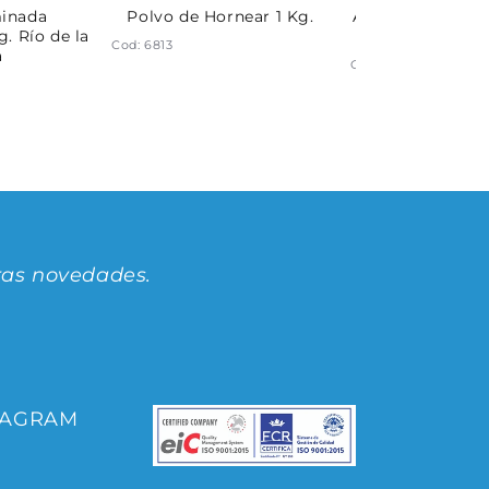
minada
Polvo de Hornear 1 Kg.
Almidón de maíz
g. Río de la
Río de la P
Cod: 6813
a
Cod: 6797
ras novedades.
TAGRAM