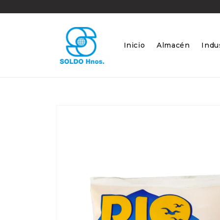
Ir
directamente
al contenido
Inicio
Almacén
Indus
Ir
directamente
a la
información
del producto