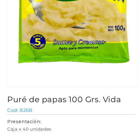
Abrir
elemento
Puré de papas 100 Grs. Vida
multimedia
1
en
SKU:
8268
una
ventana
Presentación:
modal
Caja x 40 unidades