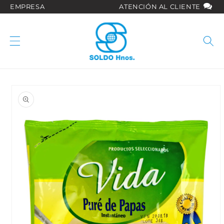
Ir
EMPRESA
ATENCIÓN AL CLIENTE
directamente
al contenido
Ir
directamente
a la
información
del producto