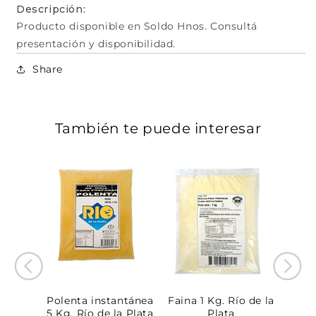
Descripción:
Producto disponible en Soldo Hnos. Consultá
presentación y disponibilidad.
Share
También te puede interesar
s. Río
Polenta instantánea
Faina 1 Kg. Río de la
Av
ta
5 Kg. Río de la Plata
Plata
ins