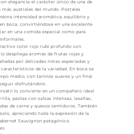
on elegancia el carácter único de una de
as más australes del mundo. Postales
ina intensidad aromática, equilibrio y
en boca, convirtiéndose en una excelente
utar en una comida especial como para
informales.
tractivo color rojo rubí profundo con
ariz despliega aromas de frutas rojas y
ñadas por delicadas notas especiadas y
 característicos de la variedad. En boca se
rpo medio, con taninos suaves y un final
 seguir disfrutándolo.
versátil lo convierte en un compañero ideal
rrilla, pastas con salsas intensas, lasañas,
das de carne y quesos semiduros. También
 solo, apreciando toda la expresión de la
 Cabernet Sauvignon patagónico.
les