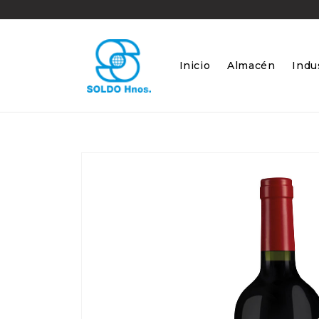
Ir
directamente
al contenido
Inicio
Almacén
Indus
Ir
directamente
a la
información
del producto