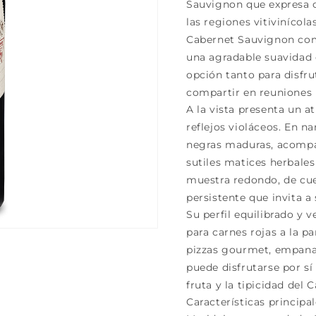
Sauvignon que expresa c
las regiones vitivinícol
Cabernet Sauvignon comb
una agradable suavidad 
opción tanto para disfr
compartir en reuniones 
A la vista presenta un a
reflejos violáceos. En n
negras maduras, acompa
sutiles matices herbales
muestra redondo, de cue
persistente que invita a
Su perfil equilibrado y 
para carnes rojas a la pa
pizzas gourmet, empana
puede disfrutarse por sí
fruta y la tipicidad del
Características principa