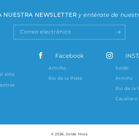
 A NUESTRA NEWSLETTER
y entérate de nuest
Correo electrónico
Facebook
INS
Armiño
Soldo
l sitio
Rio de la Plata
Armiño
osotros
Rio de la 
Cavallaro
© 2026,
Soldo Hnos.