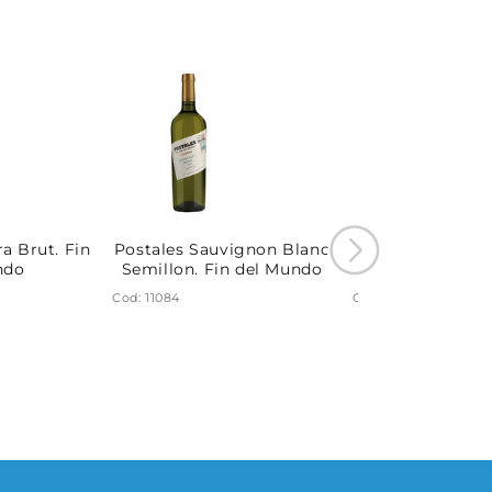
a Brut. Fin
Postales Sauvignon Blanc
Postales Pinot 
ndo
Semillon. Fin del Mundo
del Mun
Cod: 11084
Cod: 11085