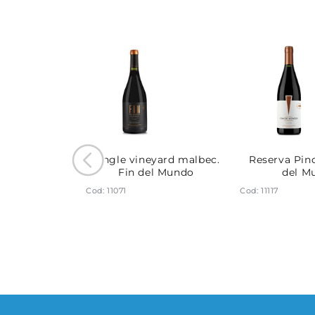
yard Cabernet
Single vineyard malbec.
Reserva Pino
n del Mundo
Fin del Mundo
del M
Cod: 11071
Cod: 11117