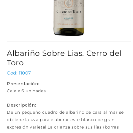
Abrir
elemento
Albariño Sobre Lias. Cerro del
multimedia
1
Toro
en
una
ventana
SKU:
11007
modal
Presentación:
Caja x 6 unidades
Descripción:
De un pequeño cuadro de albariño de cara al mar se
obtiene la uva para elaborar este blanco de gran
expresión varietal.La crianza sobre sus lías (borras