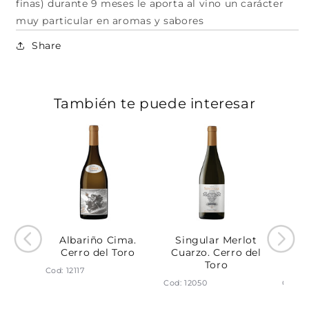
finas) durante 9 meses le aporta al vino un carácter
muy particular en aromas y sabores
Share
También te puede interesar
rva.
Albariño Cima.
Singular Merlot
Sing
Toro
Cerro del Toro
Cuarzo. Cerro del
Fue
Toro
Cod: 12117
Cod: 12050
Cod: 1